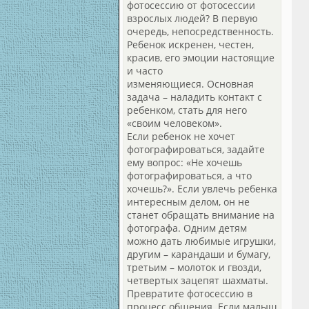
фотосессию от фотосессии
взрослых людей? В первую
очередь, непосредственность.
Ребенок искренен, честен,
красив, его эмоции настоящие
и часто
изменяющиеся. Основная
задача – наладить контакт с
ребенком, стать для него
«своим человеком».
Если ребенок не хочет
фотографироваться, задайте
ему вопрос: «Не хочешь
фотографироваться, а что
хочешь?». Если увлечь ребенка
интересным делом, он не
станет обращать внимание на
фотографа. Одним детям
можно дать любимые игрушки,
другим – карандаши и бумагу,
третьим – молоток и гвозди,
четвертых зацепят шахматы.
Превратите фотосессию в
процесс общения. Если малыш