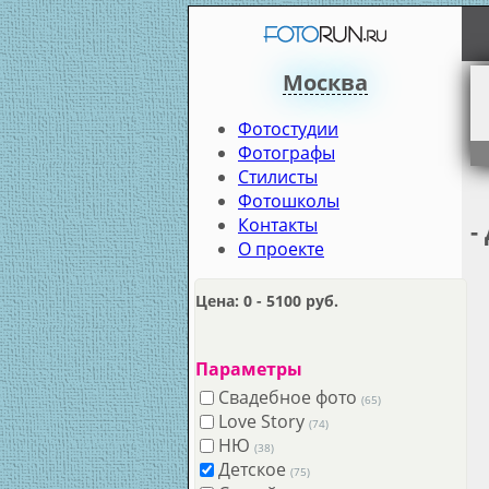
Москва
Фотостудии
Фотографы
Стилисты
Фотошколы
Контакты
-
О проекте
Цена:
0 - 5100 руб.
Параметры
Свадебное фото
(65)
Love Story
(74)
НЮ
(38)
Детское
(75)