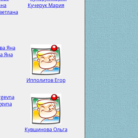
Кучерук Мария
ветлана
а Яна
Ипполитов Егор
gevna
Кувшинова Ольга