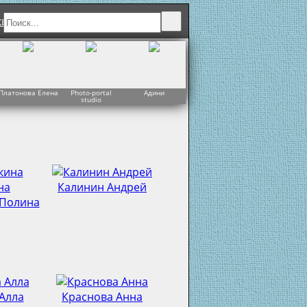
ки
Платонова Елена
Photo-portal
Адини
J&J Studio
Забелина Ольг
studio
Калинин Андрей
 Полина
Алла
Краснова Анна