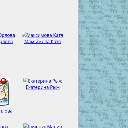
рлова
Максимова Катя
Екатерина Рыж
плова