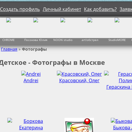
Создать профиль
Личный кабинет
Как добавить?
Заяв
CHROME
Посохова Юлия
NOON studio
art!обстрел
StudioMORE
Главная
»
Фотографы
 Детское - Фотографы в Москве
Andrei
Красовский, Олег
Гераскина
Быкова 