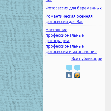
Фотосессия для беременных
Романтическая осенняя
фотосессия для Вас
Настоящие
профессиональные
фотографии,
профессиональные
фотосессии и их значение
Все публикации