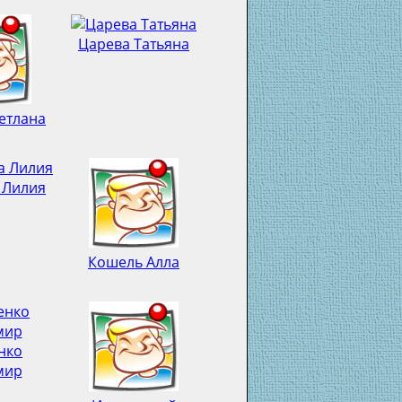
Царева Татьяна
етлана
 Лилия
Кошель Алла
нко
мир