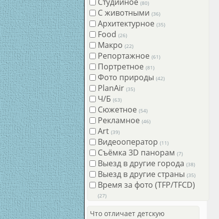
Студийное
(80)
С животными
(36)
Архитектурное
(35)
Food
(26)
Макро
(22)
Репортажное
(61)
Портретное
(81)
Фото природы
(42)
PlanAir
(35)
Ч/Б
(63)
Сюжетное
(54)
Рекламное
(46)
Art
(39)
Видеооператор
(11)
Съёмка 3D панорам
(7)
Выезд в другие города
(38)
Выезд в другие страны
(35)
Время за фото (TFP/TFCD)
(27)
Что отличает детскую