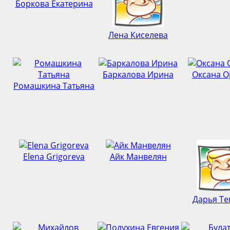
Боркова Екатерина
Лена Киселева
Баркалова Ирина
Оксана О
Ромашкина Татьяна
Elena Grigoreva
Айк Манвелян
Дарья Те