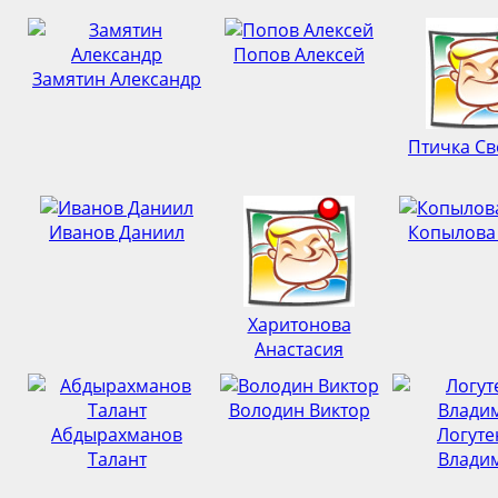
Попов Алексей
Замятин Александр
Птичка Св
Иванов Даниил
Копылова
Харитонова
Анастасия
Володин Виктор
Абдырахманов
Логуте
Талант
Влади