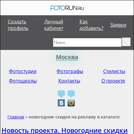
Создать
Личный
Как
Заявки
профиль
кабинет
добавить?
Москва
Фотостудии
Фотографы
Стилисты
Фотошколы
Контакты
О проекте
Главная
»
новогодние скидки на рекламу в каталоге
Новость проекта. Новогодние скидки