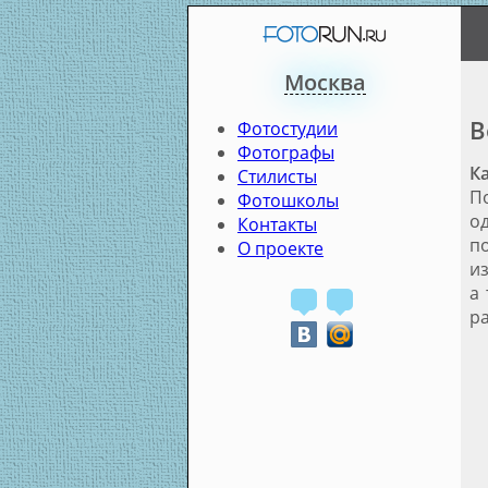
Москва
В
Фотостудии
Фотографы
К
Стилисты
П
Фотошколы
од
Контакты
по
О проекте
и
а 
ра