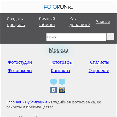
Создать
Личный
Как
Заявки
профиль
кабинет
добавить?
Москва
Фотостудии
Фотографы
Стилисты
Фотошколы
Контакты
О проекте
Главная
»
Публикации
»
Студийная фотосъемка, ее
секреты и преимущества